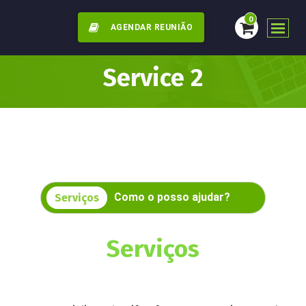
0
AGENDAR REUNIÃO
Service 2
Como o posso ajudar?
Serviços
Serviços