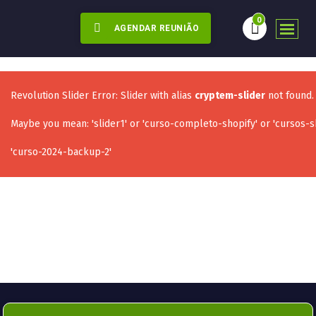
0
AGENDAR REUNIÃO
Revolution Slider Error: Slider with alias
cryptem-slider
not found.
Maybe you mean: 'slider1' or 'curso-completo-shopify' or 'cursos-sh
'curso-2024-backup-2'