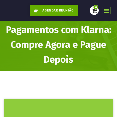
0
AGENDAR REUNIÃO
Pagamentos com Klarna:
Compre Agora e Pague
Depois