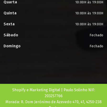
Quarta
10:00H às 19:00H
Quinta
10:00H às 19:00H
Sexta
10:00H às 19:00H
Sábado
Fechado
Domingo
Fechado
Shopify e Marketing Digital | Paulo Solinho NIF:
203257766
Morada: R. Dom Jerónimo de Azevedo 470, 41, 4250-238